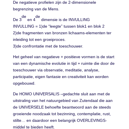
De negatieve profielen zijn de 2-dimensionele
begrenzing van de Mens.
de
de
De 3
en 4
dimensie is de INVULLING
INVULLING = 1)de “leegte” tussen blok1 en blok 2
2)de fragmenten van bronzen lichaams-elementen ter
inleiding tot een groeiproces.
3)de confrontatie met de toeschouwer.
Het geheel van negatieve + positieve vormen is de start
van een dynamische evolutie in tijd + ruimte die door de
toeschouwer via observatie, meditatie, analyse,
participatie, eigen fantasie en creativiteit kan worden
opgebouwd.
De HOMO UNIVERSALIS –gedachte sluit aan met de
uitstraling van het natuurgebied van Zutendaal die aan
de UNIVERSELE behoefte beantwoord aan de steeds
groeiende noodzaak tot bezinning, contemplatie, rust,
stilte… en daardoor een belangrijk OVERLEVINGS-
middel te bieden heeft.