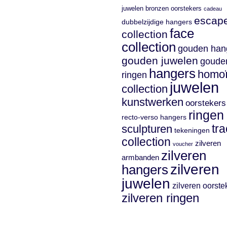
juwelen
bronzen oorstekers
cadeau
escap
dubbelzijdige hangers
face
collection
collection
gouden han
gouden juwelen
goude
hangers
homo
ringen
juwelen
collection
kunstwerken
oorstekers
ringen
recto-verso hangers
sculpturen
tr
tekeningen
collection
zilveren
voucher
zilveren
armbanden
zilveren
hangers
juwelen
zilveren oorste
zilveren ringen