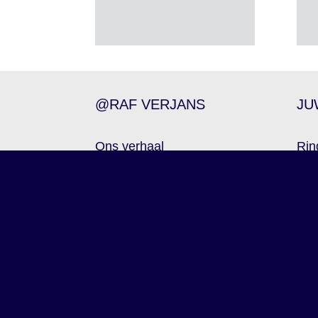
@RAF VERJANS
JU
Ons verhaal
Rin
Team & Partners
Han
Contact
Oor
SCULPTUREN
Fac
Kleinsculpturen
Tra
Beeldhouwwerken
Esc
Monumenten met een
Hom
verhaal