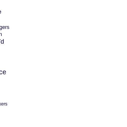
e
gers
n
ïd
ace
kers