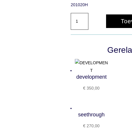
201020H
triptiek
Toe
aantal
Gerela
development
€
350,00
seethrough
€
270,00