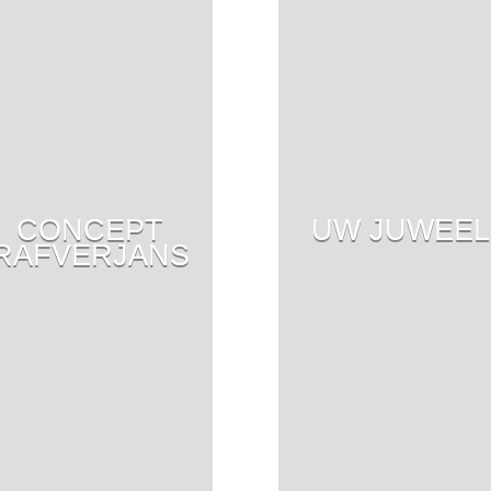
CONCEPT
UW JUWEEL
RAFVERJANS