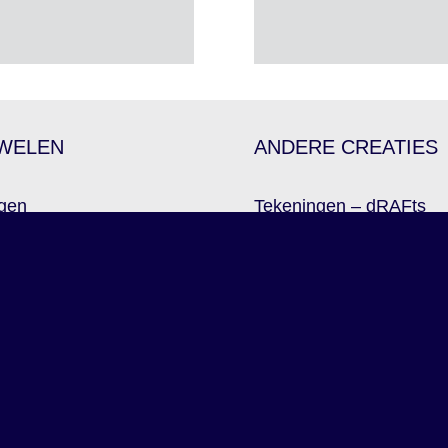
WELEN
ANDERE CREATIES
gen
Tekeningen – dRAFts
gers
Boeken – Publicaties
ringen
Unicas – Verzamelstukk
e Collection
Pièces Uniques
ce Collection
Sit2Me •
DUO Monum
ape Collection
The Book of Duality
oïde Collection
Concept RAFVERJANS