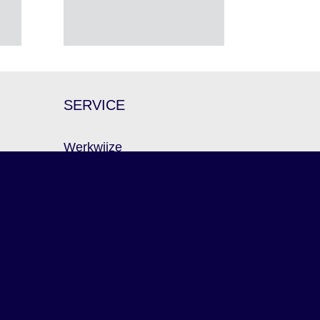
SERVICE
Werkwijze
FAQ –
Leveringen
en
Verkoopadressen
Algemene voorwaarden
ent
Disclaimer
Privacy Policy