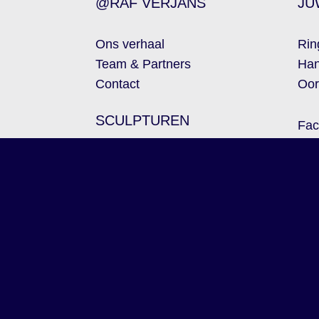
@RAF VERJANS
JU
Ons verhaal
Rin
Team & Partners
Han
Contact
Oor
SCULPTUREN
Fac
Kleinsculpturen
Tra
Beeldhouwwerken
Esc
Monumenten met een
Hom
verhaal