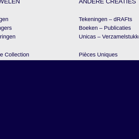
WELEN
ANDERE CREATIES
gen
Tekeningen – dRAFts
gers
Boeken – Publicaties
ringen
Unicas – Verzamelstukk
e Collection
Pièces Uniques
ce Collection
Sit2Me •
DUO Monum
ape Collection
The Book of Duality
oïde Collection
Concept RAFVERJANS
JOIN CONCEPT RAFVERJANS