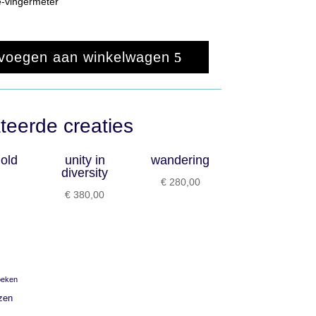
e-vingermeter
voegen aan winkelwagen
teerde creaties
old
unity in
wandering
diversity
€
280,00
€
380,00
oeken
zen