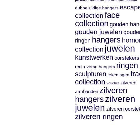
escap
dubbelzijdige hangers
face
collection
collection
gouden han
gouden juwelen
goude
hangers
homo
ringen
juwelen
collection
kunstwerken
oorstekers
ringen
recto-verso hangers
sculpturen
tr
tekeningen
collection
zilveren
voucher
zilveren
armbanden
zilveren
hangers
juwelen
zilveren oorste
zilveren ringen