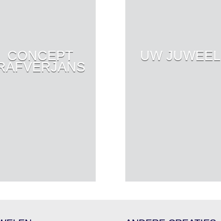
CONCEPT
UW JUWEEL
RAFVERJANS