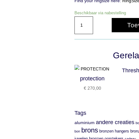
Find your ringsize here:
RingSiz
Beschikbaar via nabestelling
im-
Toe
print
aantal
Gerela
Thresh
protection
€
270,00
Tags
andere creaties
aluminium
b
brons
bronzen hangers
bron
bon
juwelen
bronzen oorstekers
cadeau